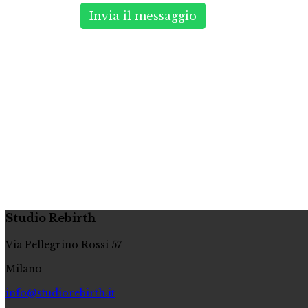
Invia il messaggio
Studio Rebirth
Via Pellegrino Rossi 57
Milano
info@studiorebirth.it