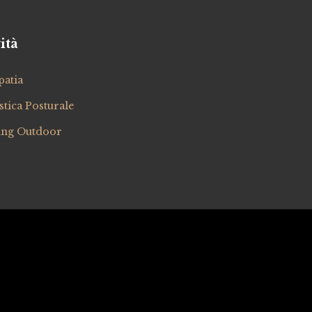
ità
patia
tica Posturale
ing Outdoor