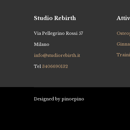
Studio Rebirth
Attiv
Via Pellegrino Rossi 57
Osteo
Ginnas
Milano
Train
info@studiorebirth.it
Tel
3406690132
Designed by pinoepino